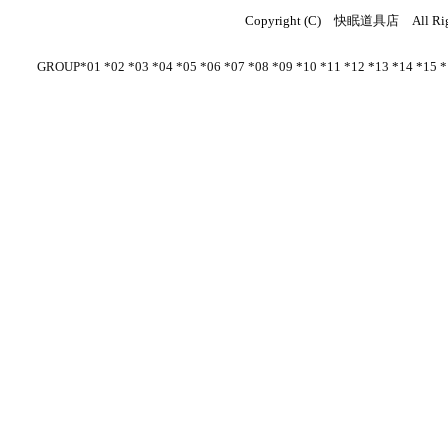
Copyright (C)
快眠道具店
All Rig
GROUP*01
*02
*03
*04
*05
*06
*07
*08
*09
*
10
*11
*12
*
13
*
14
*
15
*