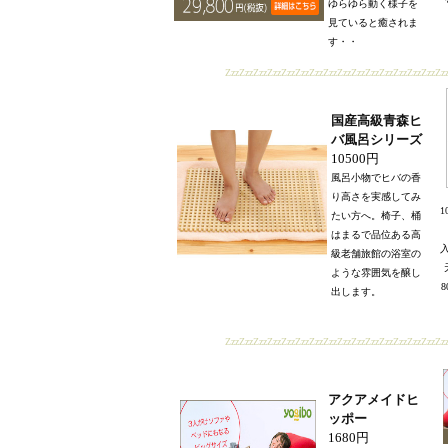
ゆらゆら動く様子を
見ていると癒されま
す・・
ZzzZzzZzzZzzZzzZzzZzzZzzZzzZzzZzzZzzZzzZzzZzzZz
国産高級青森ヒ
バ風呂シリーズ
10500円
風呂小物でヒバの香
り高さを実感してみ
たい方へ。椅子、桶
はまるで品位ある高
級老舗旅館の浴室の
ような雰囲気を醸し
出します。
ZzzZzzZzzZzzZzzZzzZzzZzzZzzZzzZzzZzzZzzZzzZzzZz
アクアメイドヒ
ッポー
1680円