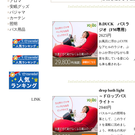
■
アロマ
■
安眠グッズ
ZzzZzzZzzZzzZzzZzzZzzZzzZzzZzzZzzZzzZzzZzzZzzZz
■
パジャマ
■
カーテン
■
照明
B.DUCK バスラ
■
バス用品
ジオ（FM専用）
2625円
お風呂に浮かぶCUTE
なアヒルのラジオ。ぷ
かぷか浮かびながら音
楽を流している姿に心
も体も癒される♪
ZzzZzzZzzZzzZzzZzzZzzZzzZzzZzzZzzZzzZzzZzzZzzZz
drop bath light
～ドロップバス
LINK
ライト～
2940円
バスルームの照明を
落として、このライ
トを湯船に沈めまし
ょう。何色もの光が