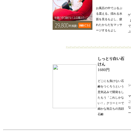
お風呂の中でぷるぷ
る震える。揺れる水
ゲ
面を見るもよし、疲
れたからだをマッサ
で
ージするもよし
ぷ
ZzzZzzZzzZzzZzzZzzZzzZzzZzzZzzZzzZzzZzzZzzZzzZz
しっとり白い石
けん
1680円
どこにも負けない石
シ
鹸をつくろうという
意気込みで開発をし
マ
たもう「これしかな
ご
い！」クリーミーで
な
細かな泡立ちの洗顔
ー
石鹸