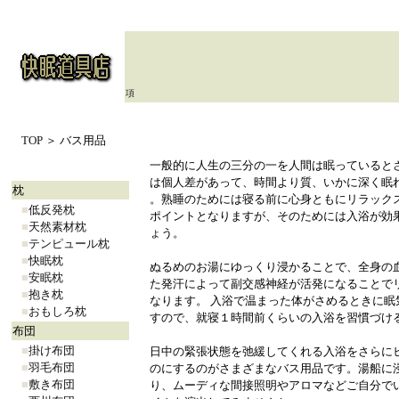
項
TOP
＞ バス用品
一般的に人生の三分の一を人間は眠っていると
は個人差があって、時間より質、いかに深く眠
枕
。熟睡のためには寝る前に心身ともにリラック
■
低反発枕
ポイントとなりますが、そのためには入浴が効
■
天然素材枕
ょう。
■
テンピュール枕
■
快眠枕
ぬるめのお湯にゆっくり浸かることで、全身の
■
安眠枕
た発汗によって副交感神経が活発になることで
■
抱き枕
なります。 入浴で温まった体がさめるときに眠
■
おもしろ枕
すので、就寝１時間前くらいの入浴を習慣づけ
布団
■
掛け布団
日中の緊張状態を弛緩してくれる入浴をさらに
■
羽毛布団
のにするのがさまざまなバス用品です。湯船に
■
敷き布団
り、ムーディな間接照明やアロマなどご自分で