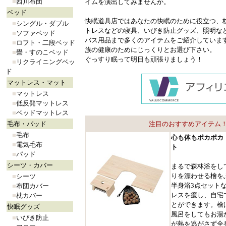
■
西川布団
イムを演出してみませんか。
ベッド
快眠道具店ではあなたの快眠のために役立つ、
■
シングル・ダブル
トレスなどの寝具、いびき防止グッズ、照明な
■
ソファベッド
バス
用品
まで多くのアイテムをご紹介していま
■
ロフト・二段ベッド
族の健康のためにじっくりとお選び下さい。
■
畳・すのこベッド
ぐっすり眠って明日も頑張りましょう！
■
リクライニングベッ
ド
マットレス・マット
■
マットレス
■
低反発マットレス
■
ベッドマットレス
毛布・パッド
注目のおすすめアイテム
■
毛布
心も体もポカポカ
■
電気毛布
ト
■
パッド
シーツ・カバー
まるで森林浴をし
りを漂わせる檜を
■
シーツ
半身浴3点セット
■
布団カバー
レスを癒し、自宅
■
枕カバー
とができます。檜
快眠グッズ
風呂をしてもお湯
■
いびき防止
が熱を逃がさず全